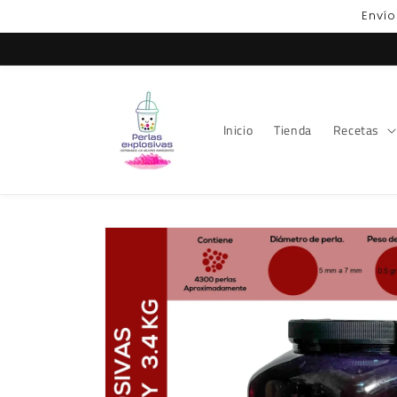
Ir
Envío
directamente
al contenido
Inicio
Tienda
Recetas
Ir
directamente
a la
información
del producto