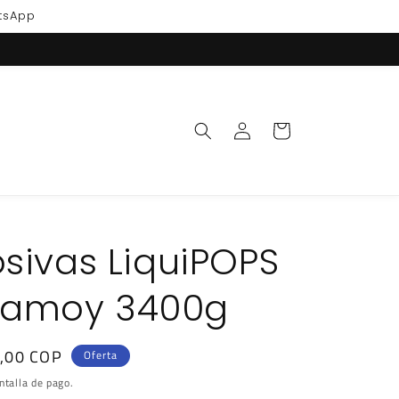
atsApp
Iniciar
Carrito
sesión
osivas LiquiPOPS
hamoy 3400g
,00 COP
Oferta
ntalla de pago.