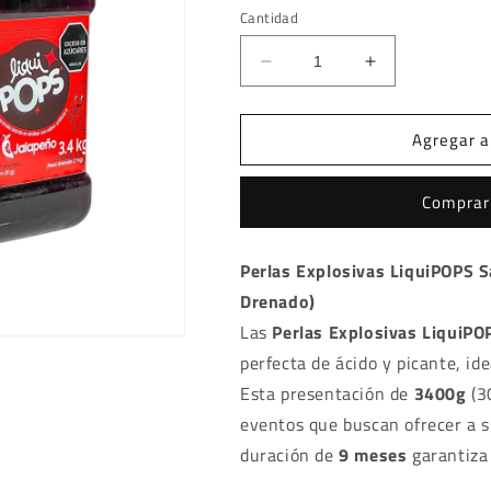
oferta
Cantidad
Reducir
Aumentar
cantidad
cantidad
para
para
Agregar al
Perlas
Perlas
Explosivas
Explosivas
LiquiPOPS
LiquiPOPS
Comprar
Sabor
Sabor
a
a
Chamoy
Chamoy
Perlas Explosivas LiquiPOPS 
3400g
3400g
Drenado)
Las
Perlas Explosivas LiquiPO
perfecta de ácido y picante, ide
Esta presentación de
3400g
(3
eventos que buscan ofrecer a s
duración de
9 meses
garantiza 