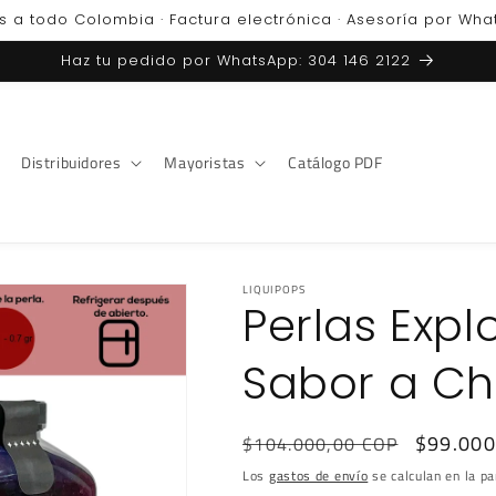
s a todo Colombia · Factura electrónica · Asesoría por Wh
Haz tu pedido por WhatsApp: 304 146 2122
Distribuidores
Mayoristas
Catálogo PDF
LIQUIPOPS
Perlas Expl
Sabor a C
Precio
Precio
$99.000
$104.000,00 COP
habitual
de
Los
gastos de envío
se calculan en la pa