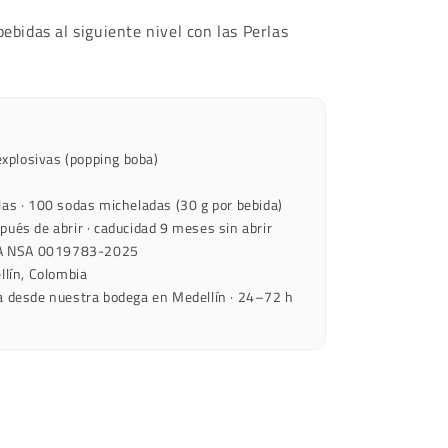
bebidas al siguiente nivel con las Perlas
explosivas (popping boba)
as · 100 sodas micheladas (30 g por bebida)
ués de abrir · caducidad 9 meses sin abrir
A NSA 0019783-2025
lín, Colombia
a desde nuestra bodega en Medellín · 24–72 h