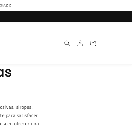
atsApp
Iniciar
Carrito
sesión
as
sivas, siropes,
te para satisfacer
deseen ofrecer una