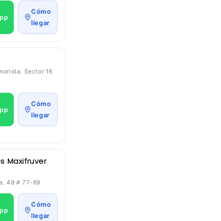
Cómo
pp
llegar
norista. Sector 16
Cómo
pp
llegar
s Maxifruver
ra. 49 # 77-69
Cómo
pp
llegar