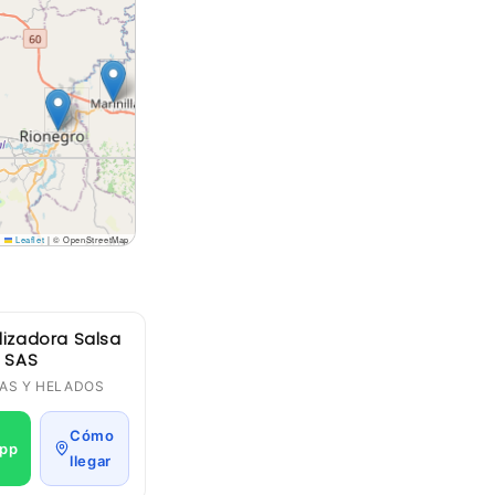
Leaflet
|
© OpenStreetMap
izadora Salsa
 SAS
LSAS Y HELADOS
Cómo
pp
llegar