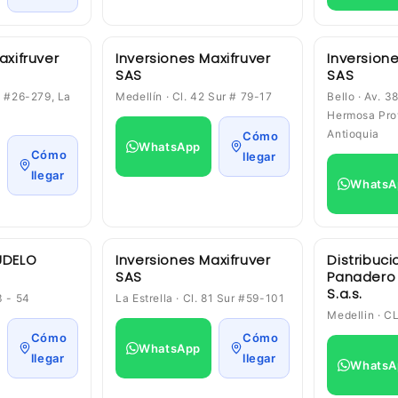
axifruver
Inversiones Maxifruver
Inversione
SAS
SAS
8 #26-279, La
Medellín · Cl. 42 Sur # 79-17
Bello · Av. 3
Hermosa Prov
Antioquia
Cómo
WhatsApp
Cómo
llegar
llegar
WhatsA
UDELO
Inversiones Maxifruver
Distribuci
SAS
Panadero 
S.a.s.
3 - 54
La Estrella · Cl. 81 Sur #59-101
Medellin · C
Cómo
Cómo
WhatsApp
llegar
llegar
WhatsA