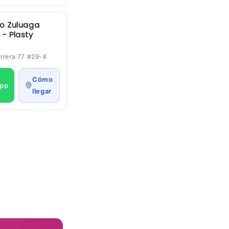
o Zuluaga
- Plasty
arrera 77 #29-4
Cómo
pp
llegar