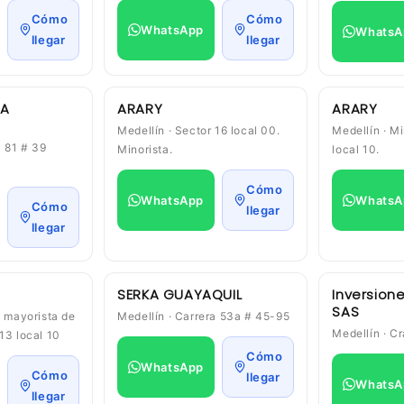
Cómo
Cómo
WhatsApp
WhatsA
llegar
llegar
EA
ARARY
ARARY
Medellín · Sector 16 local 00.
Medellín · Mi
a 81 # 39
Minorista.
local 10.
Cómo
WhatsApp
WhatsA
Cómo
llegar
llegar
SERKA GUAYAQUIL
Inversione
SAS
l mayorista de
Medellín · Carrera 53a # 45-95
Medellín · C
13 local 10
Cómo
WhatsApp
Cómo
llegar
WhatsA
llegar