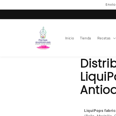
Ir
Envío
directamente
al contenido
Inicio
Tienda
Recetas
Distri
LiquiP
Antio
LiquiPops fabric
(Bello, Marinilla