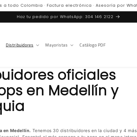
s a todo Colombia · Factura electrónica · Asesoría por Wh
Haz tu pedido por WhatsApp: 304 146 2122
Distribuidores
Mayoristas
Catálogo PDF
buidores oficiales
ops en Medellín y
quia
a en Medellín.
Tenemos 30 distribuidores en la ciudad y 4 más
, Caucasia). Encontrá el más cercano a tu zona en el mapa interac