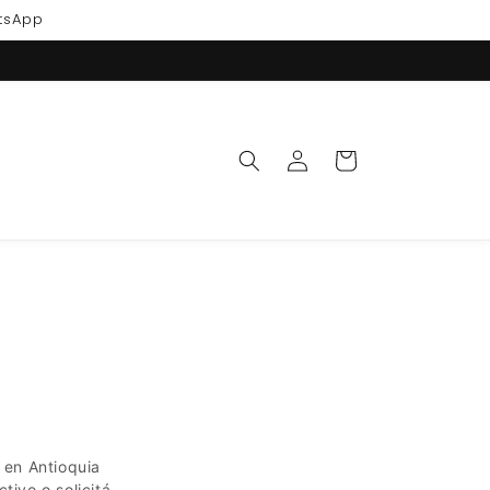
atsApp
Iniciar
Carrito
sesión
 en Antioquia
tivo o solicitá