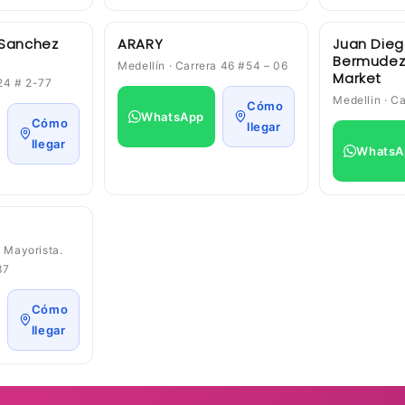
 Sanchez
ARARY
Juan Dieg
Bermudez 
Medellín · Carrera 46 #54 – 06
Market
 24 # 2-77
Medellin · C
Cómo
WhatsApp
Cómo
llegar
llegar
WhatsA
l Mayorista.
37
Cómo
llegar