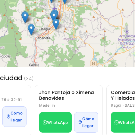
r ciudad
(34)
Jhon Pantoja o Ximena
Comercial
Benavides
Y Helados
a 76 # 32-91
Medellin
Itagüí · SA
Cómo
Cómo
llegar
WhatsApp
WhatsA
llegar