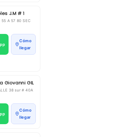
es J.M # 1
L 55 A 57 80 SEC
Cómo
pp
llegar
a Giovanni GIL
ALLE 38 sur # 40A
Cómo
pp
llegar