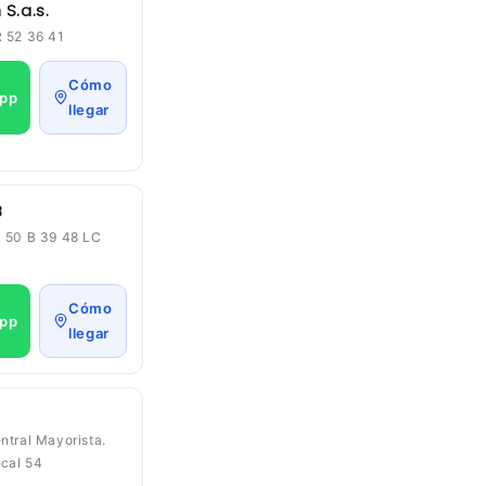
S.a.s.
R 52 36 41
Cómo
pp
llegar
B
L 50 B 39 48 LC
Cómo
pp
llegar
ntral Mayorista.
cal 54