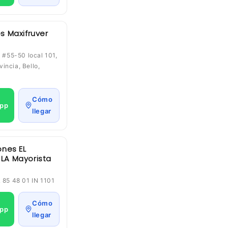
s Maxifruver
8 #55-50 local 101,
incia, Bello,
Cómo
pp
llegar
ones EL
LA Mayorista
L 85 48 01 IN 1101
Cómo
pp
llegar