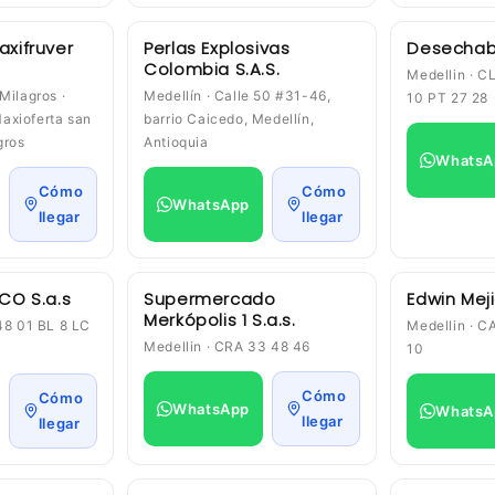
axifruver
Perlas Explosivas
Desechabl
Colombia S.A.S.
Medellin · C
Milagros ·
Medellín · Calle 50 #31-46,
10 PT 27 28
axioferta san
barrio Caicedo, Medellín,
gros
Antioquia
WhatsA
Cómo
Cómo
WhatsApp
llegar
llegar
 CO S.a.s
Supermercado
Edwin Meji
Merkópolis 1 S.a.s.
48 01 BL 8 LC
Medellin · C
Medellin · CRA 33 48 46
10
Cómo
Cómo
WhatsApp
WhatsA
llegar
llegar