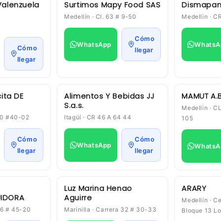
Valenzuela
Surtimos Mapy Food SAS
Dismapan 
Medellín · Cl. 63 # 9-50
Medellin · C
Cómo
WhatsApp
WhatsA
Cómo
llegar
llegar
cita DE
Alimentos Y Bebidas JJ
MAMUT A.
S.a.s.
Medellin · C
 50 #40-02
Itagüí · CR 46 A 64 44
105
Cómo
Cómo
WhatsApp
WhatsA
llegar
llegar
Luz Marina Henao
ARARY
UIDORA
Aguirre
Medellín · Ce
46 # 45-20
Marinilla · Carrera 32 # 30-33
Bloque 13 Lo