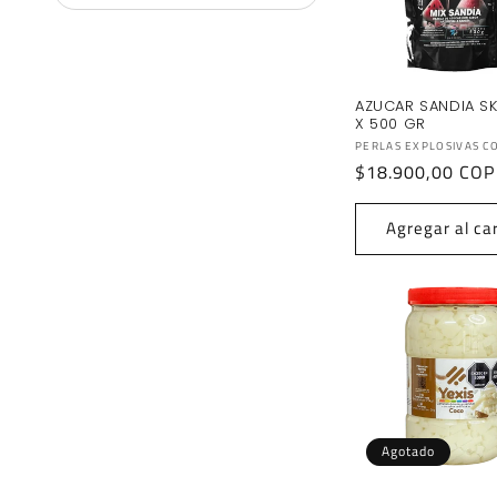
AZUCAR SANDIA S
X 500 GR
Proveedor:
PERLAS EXPLOSIVAS C
Precio
$18.900,00 COP
habitual
Agregar al car
Agotado