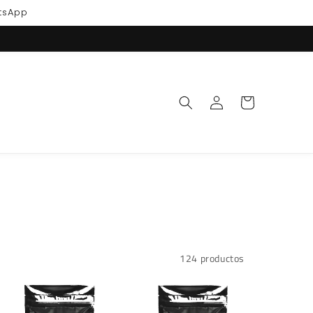
atsApp
Iniciar
Carrito
sesión
124 productos