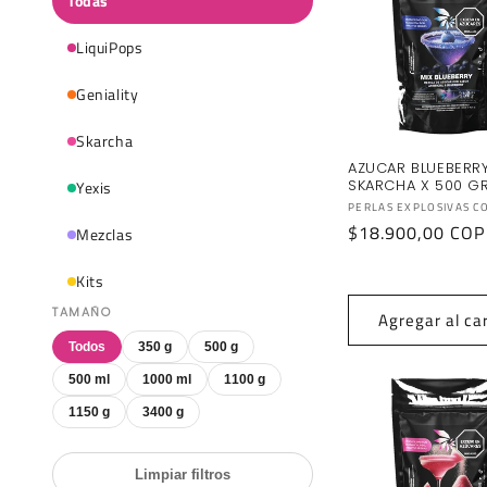
Todas
LiquiPops
Geniality
Skarcha
AZUCAR BLUEBERR
SKARCHA X 500 G
Yexis
Proveedor:
PERLAS EXPLOSIVAS C
Precio
$18.900,00 COP
Mezclas
habitual
Kits
TAMAÑO
Agregar al car
Todos
350 g
500 g
500 ml
1000 ml
1100 g
1150 g
3400 g
Limpiar filtros