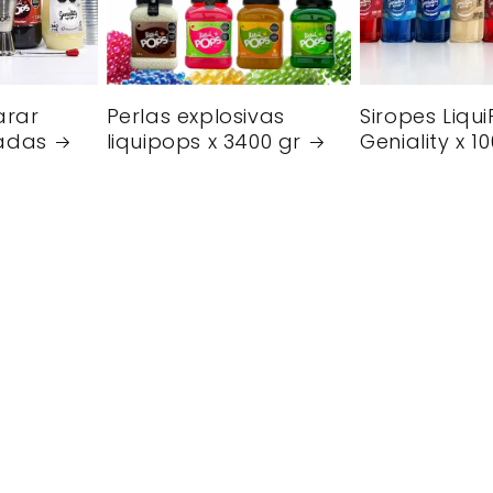
arar
Perlas explosivas
Siropes Liqu
adas
liquipops x 3400 gr
Geniality x 1