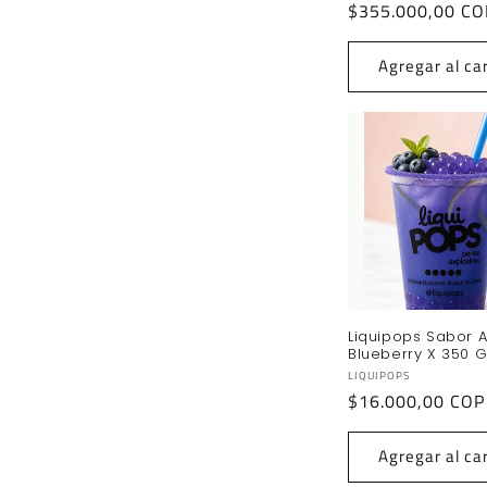
Precio
$355.000,00 CO
habitual
Agregar al car
Liquipops Sabor 
Blueberry X 350 G
Proveedor:
LIQUIPOPS
Precio
$16.000,00 COP
habitual
Agregar al car