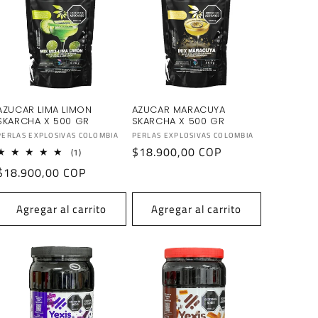
AZUCAR LIMA LIMON
AZUCAR MARACUYA
SKARCHA X 500 GR
SKARCHA X 500 GR
Proveedor:
Proveedor:
PERLAS EXPLOSIVAS COLOMBIA
PERLAS EXPLOSIVAS COLOMBIA
Precio
$18.900,00 COP
1
(1)
reseñas
habitual
Precio
$18.900,00 COP
totales
habitual
Agregar al carrito
Agregar al carrito