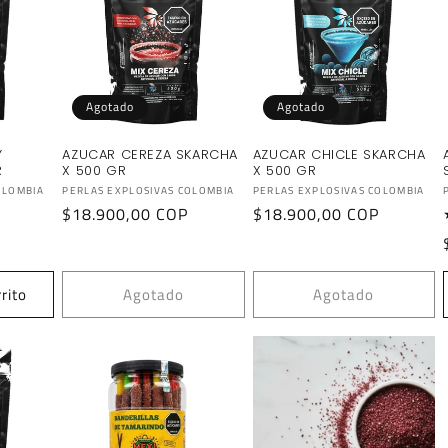
Agotado
Agotado
Y
AZUCAR CEREZA SKARCHA
AZUCAR CHICLE SKARCHA
R
X 500 GR
X 500 GR
Proveedor:
Proveedor:
OLOMBIA
PERLAS EXPLOSIVAS COLOMBIA
PERLAS EXPLOSIVAS COLOMBIA
Precio
$18.900,00 COP
Precio
$18.900,00 COP
habitual
habitual
rito
Agotado
Agotado