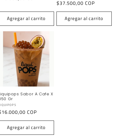
Precio
$37.500,00 COP
habitual
habitual
Agregar al carrito
Agregar al carrito
Liquipops Sabor A Cafe X
350 Gr
Proveedor:
LIQUIPOPS
Precio
$16.000,00 COP
habitual
Agregar al carrito