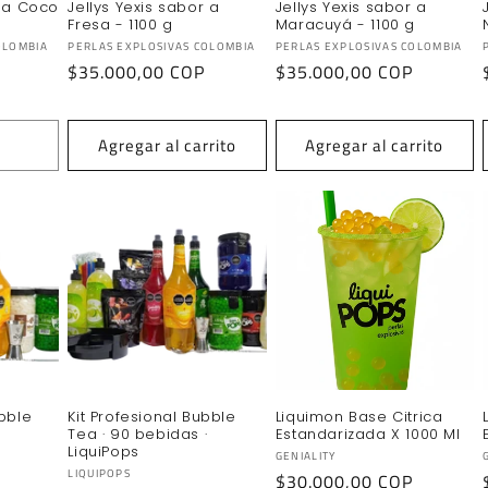
r a Coco
Jellys Yexis sabor a
Jellys Yexis sabor a
Fresa - 1100 g
Maracuyá - 1100 g
Proveedor:
Proveedor:
OLOMBIA
PERLAS EXPLOSIVAS COLOMBIA
PERLAS EXPLOSIVAS COLOMBIA
Precio
$35.000,00 COP
Precio
$35.000,00 COP
habitual
habitual
Agregar al carrito
Agregar al carrito
ubble
Kit Profesional Bubble
Liquimon Base Citrica
Tea · 90 bebidas ·
Estandarizada X 1000 Ml
LiquiPops
Proveedor:
GENIALITY
Proveedor:
LIQUIPOPS
Precio
$30.000,00 COP