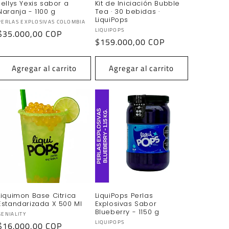
Jellys Yexis sabor a
Kit de Iniciación Bubble
Naranja - 1100 g
Tea · 30 bebidas ·
LiquiPops
Proveedor:
PERLAS EXPLOSIVAS COLOMBIA
Proveedor:
LIQUIPOPS
Precio
$35.000,00 COP
Precio
$159.000,00 COP
habitual
habitual
Agregar al carrito
Agregar al carrito
Liquimon Base Citrica
LiquiPops Perlas
Estandarizada X 500 Ml
Explosivas Sabor
Blueberry - 1150 g
Proveedor:
GENIALITY
Proveedor:
LIQUIPOPS
Precio
$16.000,00 COP