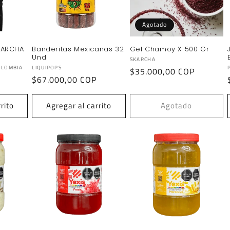
Agotado
KARCHA
Banderitas Mexicanas 32
Gel Chamoy X 500 Gr
Und
Proveedor:
SKARCHA
Proveedor:
OLOMBIA
LIQUIPOPS
Precio
$35.000,00 COP
Precio
$67.000,00 COP
habitual
habitual
rito
Agregar al carrito
Agotado