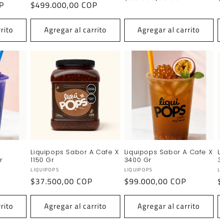
P
Precio
$499.000,00 COP
habitual
habitual
rito
Agregar al carrito
Agregar al carrito
A
Liquipops Sabor A Cafe X
Liquipops Sabor A Cafe X
r
1150 Gr
3400 Gr
Proveedor:
Proveedor:
LIQUIPOPS
LIQUIPOPS
Precio
$37.500,00 COP
Precio
$99.000,00 COP
habitual
habitual
rito
Agregar al carrito
Agregar al carrito