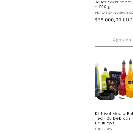
Jellys Yexis sabo
- 1100 g
Proveedor:
PERLAS EXPLOSIVAS C
Precio
$35.000,00 COP
habitual
Agotado
Kit Nivel Medio B
Tea · 60 bebidas ·
LiquiPops
Proveedor:
LIQUIPOPS