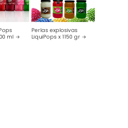
iPops
Perlas explosivas
000 ml
LiquiPops x 1150 gr