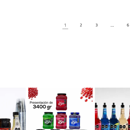
1
…
2
3
6