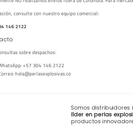
mente NO realizamos envíos fuera de Colombia. Para mercad
ación, consulte con nuestro equipo comercial:
04 146 2122
acto
onsultas sobre despachos:
WhatsApp: +57 304 146 2122
Correo: hola@perlasexplosivas.co
Somos distribuidores
líder en perlas explo
productos innovadore