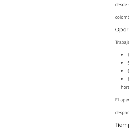
desde 
colomb
Oper
Trabaj
hor
El ope
despac
Tiem