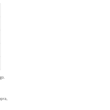
go.
mpra,