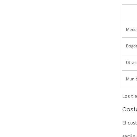
Medel
Bogot
Otras
Munic
Los ti
Cost
El cos
según: