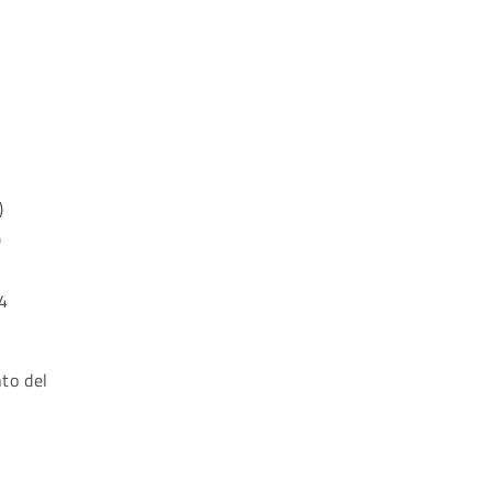
)
)
4
to del