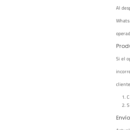
Al des
Whats
operad
Prod
Si el 
incorr
client
C
S
Envío