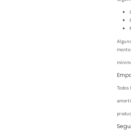
Alguno
monto
mínimo
Emp
Todos 
amorti
produc
Segu