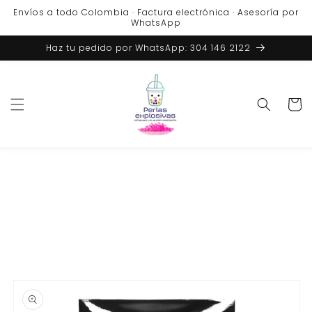
Ir
Envíos a todo Colombia · Factura electrónica · Asesoría por
directamente
WhatsApp
al contenido
Haz tu pedido por WhatsApp: 304 146 2122
Carrito
Ir
directamente
a la
información
del producto