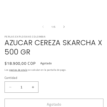
ventana
modal
de
1
/
5
PERLAS EXPLOSIVAS COLOMBIA
AZUCAR CEREZA SKARCHA X
500 GR
Precio
$18.900,00 COP
Agotado
habitual
Los
gastos de envío
se calculan en la pantalla de pago.
Cantidad
Reducir
Aumentar
cantidad
cantidad
para
para
Agotado
AZUCAR
AZUCAR