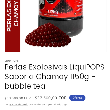
Abrir
elemento
LIQUIPOPS
multimedia
Perlas Explosivas LiquiPOPS
1
en
una
Sabor a Chamoy 1150g -
ventana
modal
bubble tea
Precio
Precio
$37.500,00 COP
Oferta
$38.500,00 COP
habitual
de
Los
gastos de envío
se calculan en la pantalla de pago.
oferta