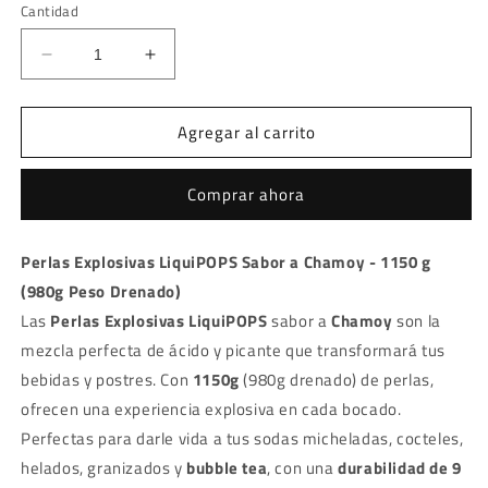
Cantidad
Reducir
Aumentar
cantidad
cantidad
para
para
Agregar al carrito
Perlas
Perlas
Explosivas
Explosivas
LiquiPOPS
LiquiPOPS
Comprar ahora
Sabor
Sabor
a
a
Chamoy
Chamoy
Perlas Explosivas LiquiPOPS Sabor a Chamoy - 1150 g
1150g
1150g
(980g Peso Drenado)
-
-
bubble
bubble
Las
Perlas Explosivas LiquiPOPS
sabor a
Chamoy
son la
tea
tea
mezcla perfecta de ácido y picante que transformará tus
bebidas y postres. Con
1150g
(980g drenado) de perlas,
ofrecen una experiencia explosiva en cada bocado.
Perfectas para darle vida a tus sodas micheladas, cocteles,
helados, granizados y
bubble tea
, con una
durabilidad de 9