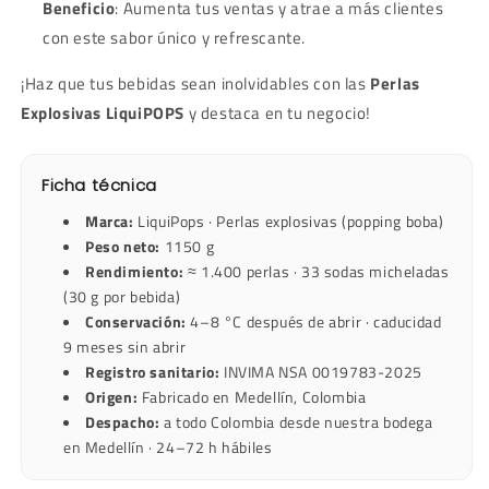
Beneficio
: Aumenta tus ventas y atrae a más clientes
con este sabor único y refrescante.
¡Haz que tus bebidas sean inolvidables con las
Perlas
Explosivas LiquiPOPS
y destaca en tu negocio!
Ficha técnica
Marca:
LiquiPops · Perlas explosivas (popping boba)
Peso neto:
1150 g
Rendimiento:
≈ 1.400 perlas · 33 sodas micheladas
(30 g por bebida)
Conservación:
4–8 °C después de abrir · caducidad
9 meses sin abrir
Registro sanitario:
INVIMA NSA 0019783-2025
Origen:
Fabricado en Medellín, Colombia
Despacho:
a todo Colombia desde nuestra bodega
en Medellín · 24–72 h hábiles