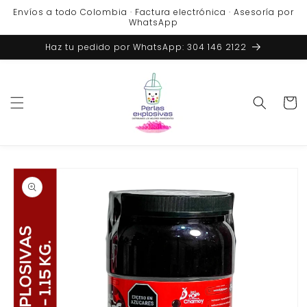
Ir
Envíos a todo Colombia · Factura electrónica · Asesoría por
directamente
WhatsApp
al contenido
Haz tu pedido por WhatsApp: 304 146 2122
Carrito
Ir
directamente
a la
información
del producto